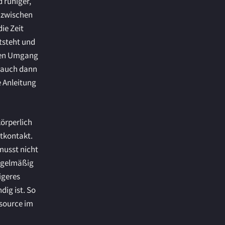
 ruhiger,
g zwischen
ie Zeit
tsteht und
 den Umgang
e auch dann
e Anleitung
körperlich
tkontakt.
musst nicht
regelmäßig
igeres
ig ist. So
ssource im