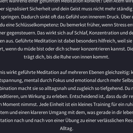
iert während einer geführten Meditation konkret? Dein Atem wird
er signalisiert Sicherheit und dein Geist muss nicht mehr ständi
 springen. Dadurch sinkt oft das Gefühl von innerem Druck. Über d
t du eine Schlüsselkompetenz: Du bemerkst früher, wenn Stress en
her gegensteuern. Das wirkt sich auf Schlaf, Konzentration und
en aus. Geführte Meditation ist dabei besonders hilfreich, weil si
rt, wenn du müde bist oder dich schwer konzentrieren kannst. Di
trägt dich, bis die Ruhe von innen kommt.
is wirkt geführte Meditation auf mehreren Ebenen gleichzeitig: 
tspannung, mental durch Fokus und emotional durch mehr Selbs
ination macht sie so alltagsnah und zugleich so tiefgehend. Du 
editieren, um Wirkung zu erleben. Entscheidend ist, dass du dir 
n Moment nimmst. Jede Einheit ist ein kleines Training für ein ruh
tem und einen klareren Umgang mit dem, was gerade in dir lebend
tation nach und nach von einer Übung zu einer verlässlichen Re
Alltag.