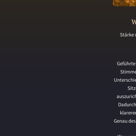
W
Stärke 
Geführte
Stimme 
Unterschie
Sit
auszurich
Dadurch 
klarere
Genau desh