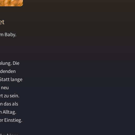
et
em Baby.
lung. Die
eidenden
Statt lange
 neu
t zu sein.
n das als
 Alltag.
r Einstieg.