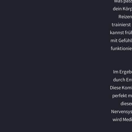
Was pass
dein Körp
Reizen
trainiers
kannst frü
mit Gefühl
funktionie
Im Ergebn
durch En
Diese Komb
perfekt m
diese
Nervensys
wird Medi