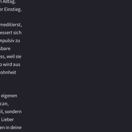
 Alltag.
r Einstieg.
meditierst,
essert sich
mpulsiv zu
sbare
s, weil sie
o wird aus
wohnheit
n eigenen
can,
il, sondern
. Lieber
en in deine