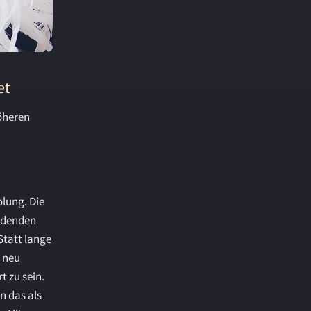
et
höheren
lung. Die
eidenden
Statt lange
 neu
t zu sein.
n das als