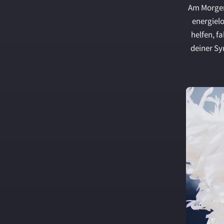
Am Morgen
energielo
helfen, f
deiner Sy