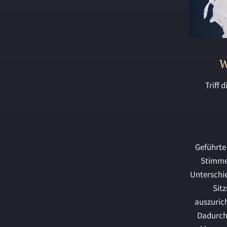
W
Triff 
Geführte
Stimme 
Unterschie
Sit
auszurich
Dadurch 