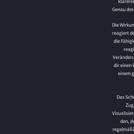
klarere
Genau desh
Die Wirkun
reagiert d
die Fähig
reag
Veränderun
dir einen
einem g
Das Schö
Zug
Visualisie
den, de
regelmäßig