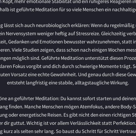
n Kopf, mehr emotionale Stabilität und ein ruhigeres Reagieren im
alb ist geführte Meditation für so viele Menschen ein nachhaltige
g lässt sich auch neurobiologisch erklären: Wenn du regelmäßig 
ein Nervensystem weniger heftig auf Stressreize. Gleichzeitig verb
keit, Gedanken und Emotionen bewusster wahrzunehmen, statt i
ieren. Viele Studien zeigen, dass schon nach einigen Wochen mes
gen möglich sind. Geführte Meditation unterstützt diesen Prozes
 klaren Fokus vorgibt und dich durch schwierige Momente trägt. S
uten Vorsatz eine echte Gewohnheit. Und genau durch diese Ge
entsteht langfristig eine stabile, alltagstaugliche Wirkung.
ne an geführter Meditation: Du kannst sofort starten und deine
ang finden. Manche Menschen mögen Atemfokus, andere Body-S
rung oder energetische Reisen. Es gibt nicht den einen richtigen St
r dir guttut. Wichtig ist vor allem Verlässlichkeit statt Perfektion
 kurz als selten sehr lang. So baust du Schritt für Schritt Vertrau